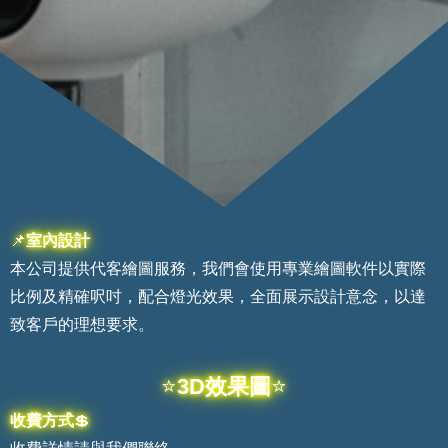
📌
室內設計
本公司提供代客繪圖服務，我們會使用專業繪圖軟件以實際
比例及精確呎吋，配合燈光效果，全面展示設計意念，以達
致客戶的理想要求。
⭐
3D效果圖
⭐
收費方式
💲