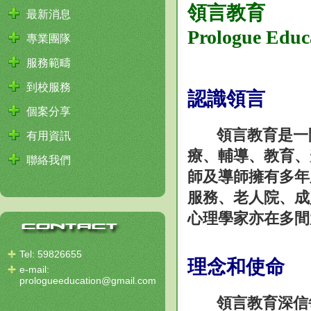
領言教育​
最新消息
Prologue Educ
專業團隊
服務範疇
到校服務
認識​領言
個案分享
領言教育是一
有用資訊
療、輔導、教育、
聯絡我們
師及導師擁有多年
服務、老人院、成
心理學家亦在多間
Tel: 59826655
理念和使命
e-mail:
prologueeducation@gmail.com
領言教育深信