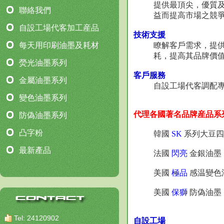
提供最頂尖，優質
聯絡我們
益而提高市場之競
自設工場代客加工産品
技術支援
每天用印刷油墨及耗材
瞭解客戶需求，提
耗，提高其品牌價
熒光油墨系列
客戶服務
金屬油墨系列
自設工場代客調配
變色油墨系列
代理各國著名品牌産品系
防偽油墨系列
凸字粉
韓國
SK
系列大豆四
最新產品
法國
閃亮
金銀油墨
美國
極品
感温變色
美國
保獅
防偽油墨
Tel: 24120902
自設工場