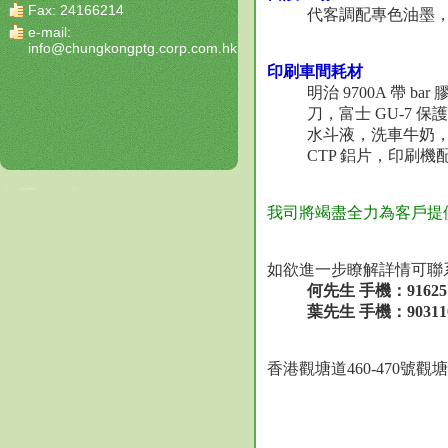
Fax: 24166214
代客調配專色油墨，
e-mail:
info@chungkongptg.corp.com.hk
印刷車間耗材
明治 9700A 帶 ba
刀，富士 GU-7 保護
水斗液，洗車牛奶，
CTP 鋁片，印刷
我司將竭盡全力為客戶提
如欲進一步瞭解詳情可聯
何先生 手機：91625160
葉先生 手機：90311052
香港觀塘道460-4