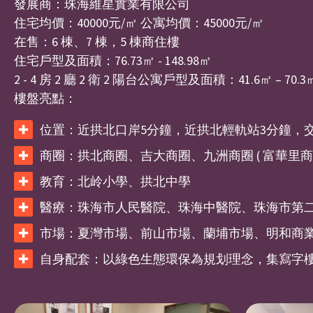
發展商：珠海維星實業有限公司
住宅均價：40000元/㎡ 公寓均價：45000元/㎡
在售：6 棟、7 棟，5 棟商住樓
住宅戶型及面積：76.73㎡ - 148.98㎡
2 - 4 房 2 廳 2 衛 2 陽台公寓戶型及面積：41.6㎡ – 70.3
樓盤亮點：
位置：近拱北口岸5分鐘，近拱北輕軌站3分鐘，
商圈：拱北商圈、吉大商圈、九洲商圈 ( 富華里商圈
教育：北岭小學、拱北中學
醫療：珠海市人民醫院、珠海中醫院、珠海市第
市場：夏灣市場、前山市場、蘭埔市場、明和商
自身配套：以綠色生態環保為規划理念，集寫字