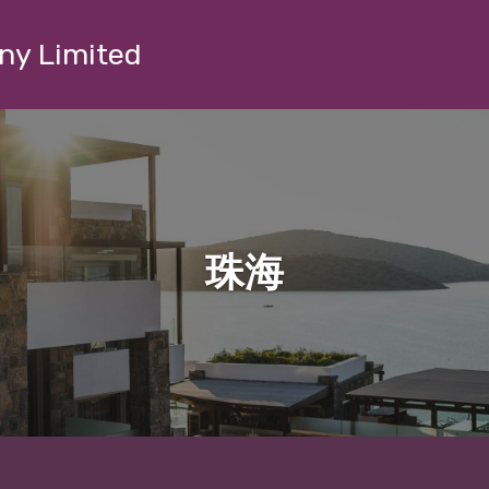
ny Limited
珠海