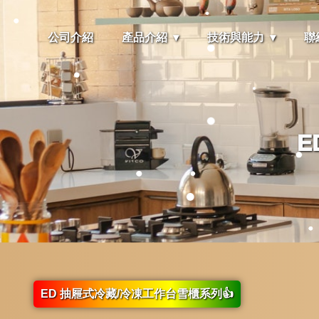
公司介紹
產品介紹
技術與能力
聯
E
ED 抽屜式冷藏/冷凍工作台雪櫃系列👍