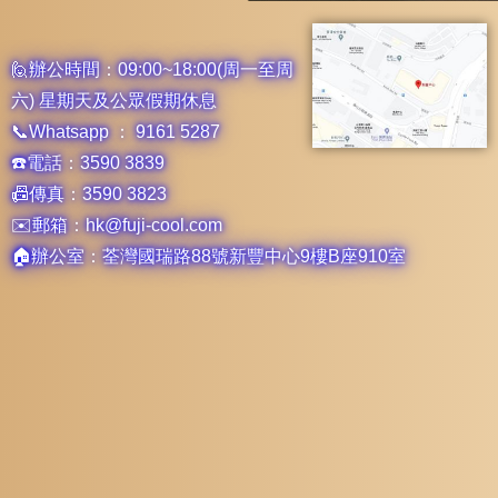
🙋辦公時間：09:00~18:00(周一至周
六) 星期天及公眾假期休息
📞Whatsapp ： 9161 5287
☎️電話：3590 3839
📠傳真：3590 3823
✉️郵箱：hk@fuji-cool.com
🏠辦公室：荃灣國瑞路88號新豐中心9樓B座910室