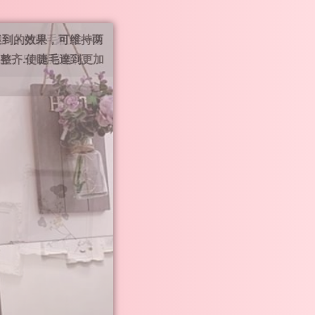
至和人體睫毛粗度一樣
款、5D鳳尾開花.