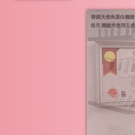
日．韓.臺式嫁接睫
0.03睫毛都有