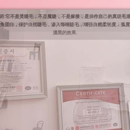
毛不限根數採用韓國進口眼睫毛，有多種長度、粗度、卷度、甚
，零感覺超自然！可做款有：日式單根、山茶花、Y綱型丶美人魚尾