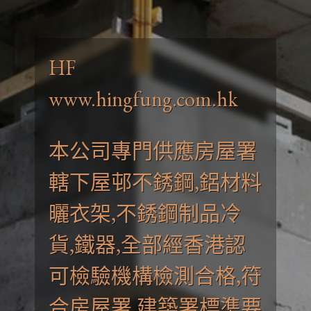
HF
HF
www.hingfung.com.hk
www.hingfung.com.hk
本公司專門供應房屋署
本公司專門供應房屋署
轄下屋邨不銹鋼,鋁材料
轄下屋邨不銹鋼,鋁材料
曬衣架,不銹鋼制品冷
曬衣架,不銹鋼制品冷
貨,鐵器,全部經香港認
貨,鐵器,全部經香港認
可檢驗機構檢測合格,符
可檢驗機構檢測合格,符
合房屋署,建築署標準要
合房屋署,建築署標準要