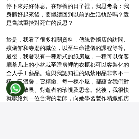
停下來好好休息。在靜養的日子裡，我思考著：我
身體好起來後，要繼續回到以前的生活軌跡嗎？還
是嘗試重拾對死亡的反思？
於是，我看了很多相關資料，傳統香燭店的訪問、
殯儀館和寺廟的職位，以至生命禮儀的課程等等。
最後，我發現有一種新式的紙房屋，一種可以從客
廳茶几上的小盆栽至睡房裡的衣櫃都可以客製化的
全人手工藝品。這與我認知裡的紙紮用品非常不一
樣，它溫馨，它精緻。每一棟小屋，都蘊含我們對
生命的敬畏、對逝者的珍視及思念。然後，我很快
就聯絡到一位台灣的老師，向她學習製作精繳紙房
屋的技巧。
正是如此，我創立「紙屋人」工作室，這個名字有
兩個意思。一，是我這個追尋著生命意義去製造