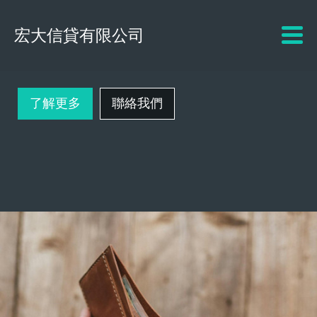
宏大信貸有限公司
!WkTd~!WkTr~!WkTd~!Wk
Tr~!WkTd~
了解更多
聯絡我們